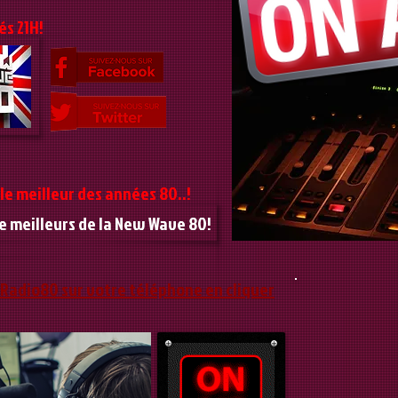
és 21H!
le meilleur des années 80..!
Le meilleurs de la New Wave 80!
 Radio80 sur votre téléphone en cliquer