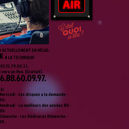
 ACTUELLEMENT EN RÉGIE:
K
A LA TECHNIQUE
02.52.79.00.33.
vers un fixe. (Gratuit).
6.88.60.09.97.
ts:
Mercredi - Les disques a la demande -
00.
Vendredi - Le meilleurs des années 80 -
00.
Dimanche - Les Dédicaces Dimanche -
00.