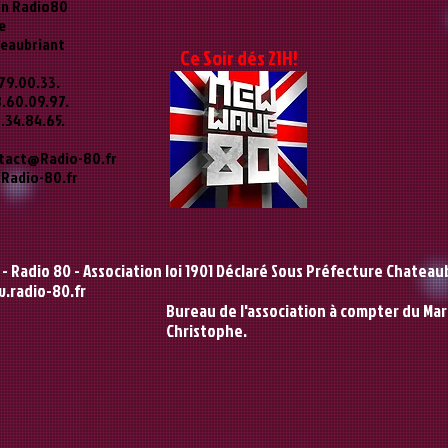
on Radio80
le
teaubriant
Ce Soir dés 21H!
79.00.33.
.60.09.97.
.34.84.65.
tact@Radio-80.fr
Radio-80.fr
 Radio 80 - Association loi 1901 Déclaré Sous Préfecture Chateaubr
.radio-80.fr
Bureau de l'association à compter du Mard
Christophe.