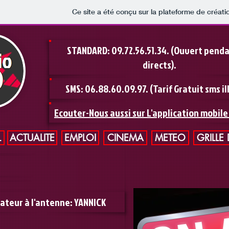
Ce site a été conçu sur la plateforme de créati
STANDARD: 09.72.56.51.34. (Ouvert penda
directs).
SMS: 06.88.60.09.97. (Tarif Gratuit sms il
Ecouter-Nous aussi sur L'application mobile
L
ACTUALITE
EMPLOI
CINEMA
METEO
GRILLE
ateur à l'antenne: YANNICK